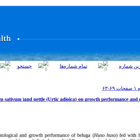
ium sativum )and nettle (Urtic adioica) on growth performance and
Huso huso
) fed with 