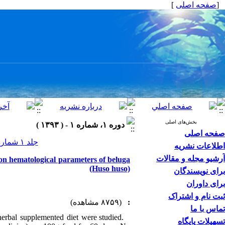
]
صفحه اصلی
[
بخش‌های اصلی
دوره ۱، شماره ۱ - ( ۱۳۹۳ )
صفحه اصلی
جلد ۱ شماره ۱ صفحات ۶۹-۶۳
اطلاعات نشریه
آرشیو مجله و مقالات
 on hematological parameters of beluga
(Huso huso)
برای نویسندگان
برای داوران
ثبت نام و اشتراک
(۸۷۵۹ مشاهده)
:
تماس با ما
herbal supplemented diet were studied.
In this study, the hematological and growth performance of beluga (
تسهیلات پایگاه