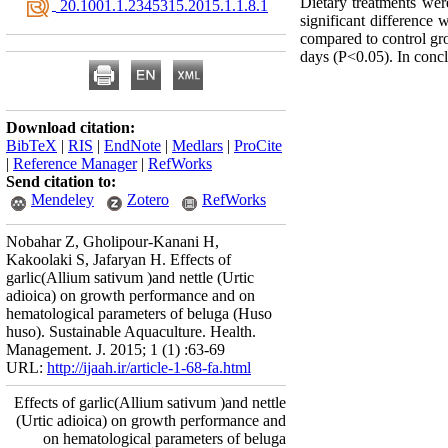
Dietary treatments were
‎ 20.1001.1.2345315.2015.1.1.8.1
significant difference
compared to control gro
days (P<0.05). In concl
Download citation:
BibTeX
|
RIS
|
EndNote
|
Medlars
|
ProCite
|
Reference Manager
|
RefWorks
Send citation to:
Mendeley
Zotero
RefWorks
Nobahar Z, Gholipour-Kanani H,
Kakoolaki S, Jafaryan H. Effects of
garlic(Allium sativum )and nettle (Urtic
adioica) on growth performance and on
hematological parameters of beluga (Huso
huso). Sustainable Aquaculture. Health.
Management. J. 2015; 1 (1) :63-69
URL:
http://ijaah.ir/article-1-68-fa.html
Effects of garlic(Allium sativum )and nettle
(Urtic adioica) on growth performance and
on hematological parameters of beluga