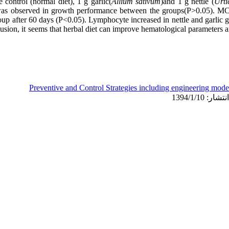
 control (normal diet), 1 g garlic(
Allium sativum
)and 1 g nettle (
Urti
 was observed in growth performance between the groups(P>0.05). MCV
up after 60 days (P<0.05). Lymphocyte increased in nettle and garlic 
usion, it seems that herbal diet can improve hematological parameters a
Preventive and Control Strategies including engineering mode