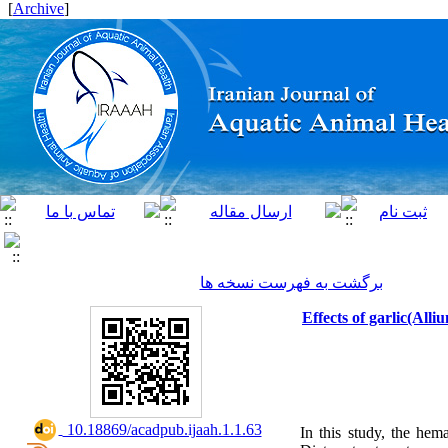
]
Archive
[
برگشت به فهرست نسخه ها
Effects of garlic(All
‎ 10.18869/acadpub.ijaah.1.1.63